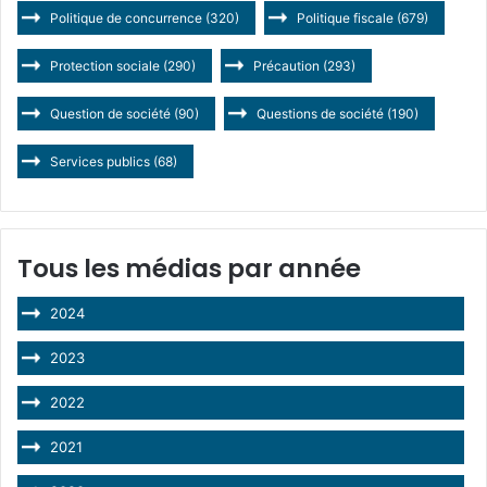
Politique de concurrence
(320)
Politique fiscale
(679)
Protection sociale
(290)
Précaution
(293)
Question de société
(90)
Questions de société
(190)
Services publics
(68)
Tous les médias par année
2024
2023
2022
2021