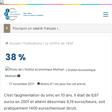
M
Pourquoi un salarié français moyen travaille 202 jours par an pour financer impôts et cotisations, un record dans toute l’Union européenne
Accueil
/
Publications
/
Le chiffre de l'IEM
38 %
L’Institut économique
Envoyer
Molinari
un
17 novembre 2011
Moins d'1 mn pour lire cet article
courriel
C’est l’augmentation du smic en 10 ans. Il était de 6,67
euros en 2001 et atteint désormais 9,19 euros/heure, soit
pratiquement 1400 euros/mensuel (brut).