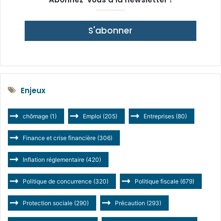
S'abonner
Enjeux
chômage
(1)
Emploi
(205)
Entreprises
(80)
Finance et crise financière
(306)
Inflation réglementaire
(420)
Politique de concurrence
(320)
Politique fiscale
(679)
Protection sociale
(290)
Précaution
(293)