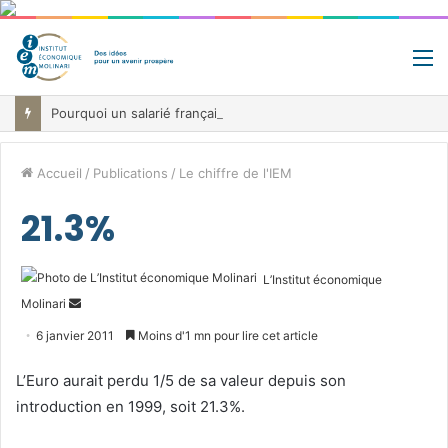
M
Pourquoi un salarié français moyen travaille 202 jours par an pour financer impôts et cotisations, un record dans toute l’Union européenne
Accueil
/
Publications
/
Le chiffre de l'IEM
21.3%
L’Institut économique
Envoyer
Molinari
un
6 janvier 2011
Moins d'1 mn pour lire cet article
courriel
L’Euro aurait perdu 1/5 de sa valeur depuis son
introduction en 1999, soit 21.3%.