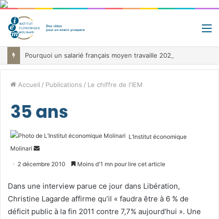
M
Pourquoi un salarié français moyen travaille 202 jours par an pour financer impôts et cotisations, un record dans toute l’Union européenne
Accueil
/
Publications
/
Le chiffre de l'IEM
35 ans
L’Institut économique
Envoyer
Molinari
un
2 décembre 2010
Moins d'1 mn pour lire cet article
courriel
Dans une interview parue ce jour dans Libération,
Christine Lagarde affirme qu’il « faudra être à 6 % de
déficit public à la fin 2011 contre 7,7% aujourd’hui ». Une