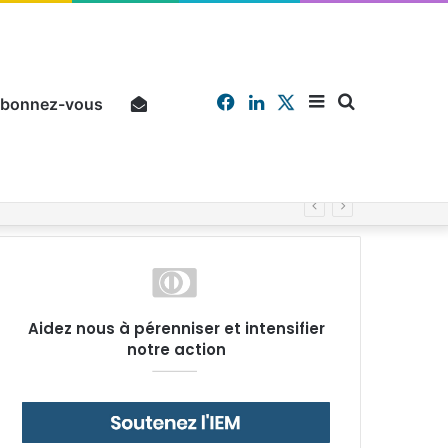
Facebook
Linkedin
X
Sidebar
Chercher
bonnez-vous
Pourquoi un salarié français moyen travaille 202 jours par an pour financer impôts et cotisations, un record dans toute l’Union européenne
(barre
Aidez nous à pérenniser et intensifier
notre action