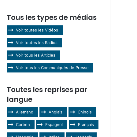
Tous les types de médias
Voir toutes les Vidéos
Voir toutes les Radios
Voir tous les Articles
Voir tous les Communiqués de Presse
Toutes les reprises par
langue
Allemand
Anglais
Chinois
Coréen
Espagnol
Français
Hongrois
Italien
Japonais