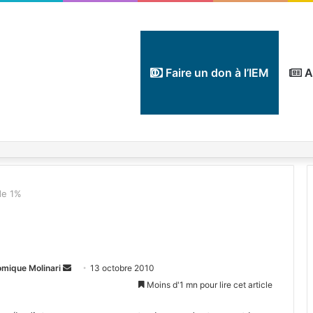
Faire un don à l’IEM
A
de 1%
Envoyer
omique Molinari
13 octobre 2010
un
Moins d'1 mn pour lire cet article
courriel