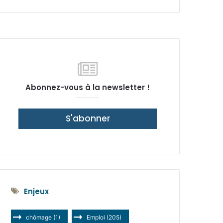
latérale)
Abonnez-vous à la newsletter !
S'abonner
Enjeux
chômage
(1)
Emploi
(205)