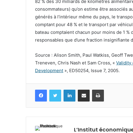
82 % des 30 milliards de kilomètres alimentair
consommateurs) qu’on estime être associés a
générés à l’intérieur même du pays, le transp
comptant pour 48 % et le transport par véhicul
bateau comptaient chacun pour moins de 1 % d
responsables que d’une fraction insignifiante 
Source : Alison Smith, Paul Watkiss, Geoff Twe
Treneven, Chris Nash et Sam Cross, «
Validity
Development
», ED50254, Issue 7, 2005.
Facebook
Twitter
Linkedin
Partagez par mail
Imprimez
L’Institut économique