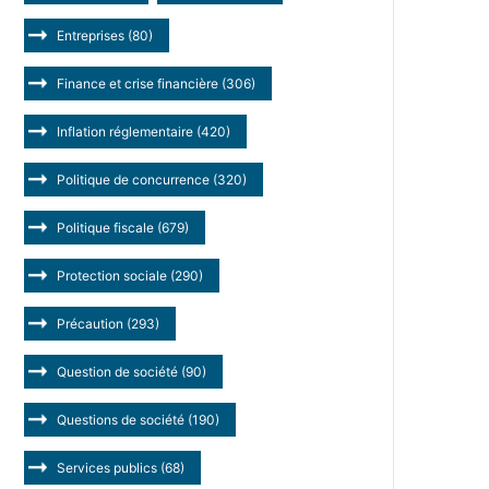
Entreprises
(80)
Finance et crise financière
(306)
Inflation réglementaire
(420)
Politique de concurrence
(320)
Politique fiscale
(679)
Protection sociale
(290)
Précaution
(293)
Question de société
(90)
Questions de société
(190)
Services publics
(68)