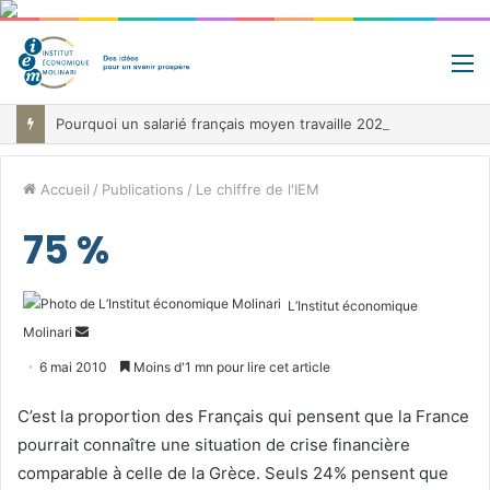
M
Pourquoi un salarié français moyen travaille 202 jours par an pour financer impôts et cotisations, un record dans toute l’Union européenne
Accueil
/
Publications
/
Le chiffre de l'IEM
75 %
L’Institut économique
Envoyer
Molinari
un
6 mai 2010
Moins d'1 mn pour lire cet article
courriel
C’est la proportion des Français qui pensent que la France
pourrait connaître une situation de crise financière
comparable à celle de la Grèce. Seuls 24% pensent que