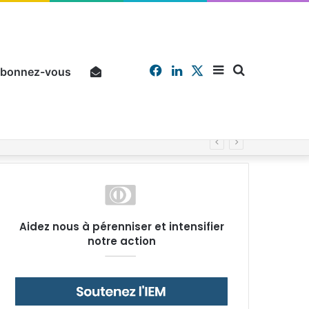
Facebook
Linkedin
X
Sidebar
Chercher
bonnez-vous
Pourquoi un salarié français moyen travaille 202 jours par an pour financer impôts et cotisations, un record dans toute l’Union européenne
(barre
Aidez nous à pérenniser et intensifier
notre action