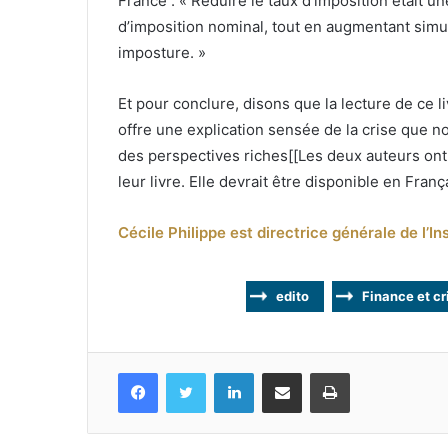
France : « Réduire le taux d’imposition était 
d’imposition nominal, tout en augmentant sim
imposture. »
Et pour conclure, disons que la lecture de ce li
offre une explication sensée de la crise que n
des perspectives riches[[Les deux auteurs ont
leur livre. Elle devrait être disponible en Franç
Cécile Philippe est directrice générale de l’I
edito
Finance et cr
Facebook
Twitter
Linkedin
Partagez par mail
Imprimez