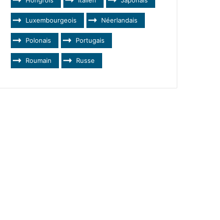
Luxembourgeois
Néerlandais
Polonais
Portugais
Roumain
Russe