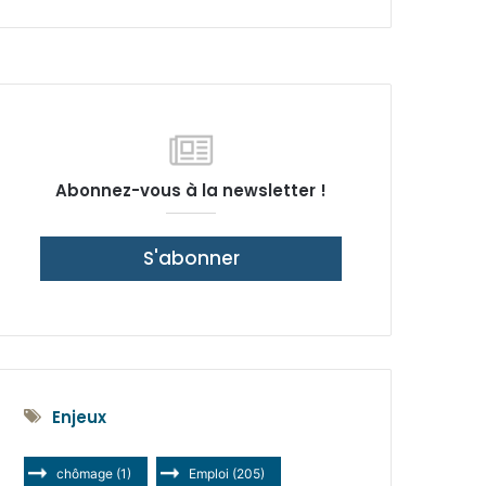
latérale)
Abonnez-vous à la newsletter !
S'abonner
Enjeux
chômage
(1)
Emploi
(205)