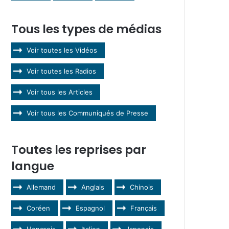
Tous les types de médias
Voir toutes les Vidéos
Voir toutes les Radios
Voir tous les Articles
Voir tous les Communiqués de Presse
Toutes les reprises par
langue
Allemand
Anglais
Chinois
Coréen
Espagnol
Français
Hongrois
Italien
Japonais