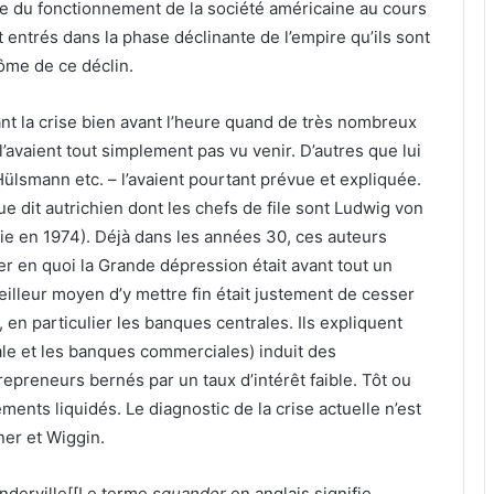
rge du fonctionnement de la société américaine au cours
t entrés dans la phase déclinante de l’empire qu’ils sont
tôme de ce déclin.
ant la crise bien avant l’heure quand de très nombreux
avaient tout simplement pas vu venir. D’autres que lui
lsmann etc. – l’avaient pourtant prévue et expliquée.
e dit autrichien dont les chefs de file sont Ludwig von
ie en 1974). Déjà dans les années 30, ces auteurs
er en quoi la Grande dépression était avant tout un
illeur moyen d’y mettre fin était justement de cesser
, en particulier les banques centrales. Ils expliquent
ale et les banques commerciales) induit des
preneurs bernés par un taux d’intérêt faible. Tôt ou
ments liquidés. Le diagnostic de la crise actuelle n’est
ner et Wiggin.
anderville[[Le terme
squander
en anglais signifie