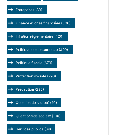
Entreprises
(80)
Finance et crise financière
(306)
Inflation réglementaire
(420)
Politique de concurrence
(320)
Politique fiscale
(679)
Protection sociale
(290)
Précaution
(293)
Question de société
(90)
Questions de société
(190)
Services publics
(68)