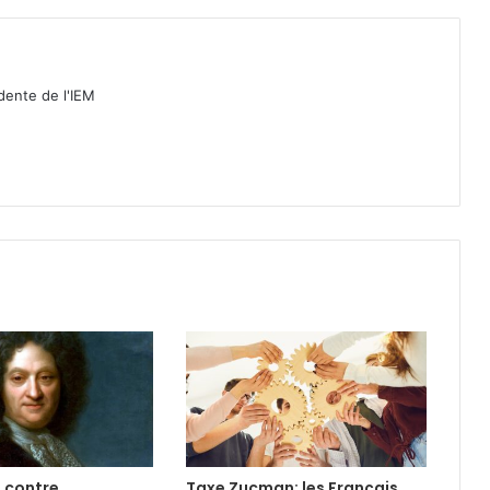
idente de l'IEM
é contre
Taxe Zucman: les Français