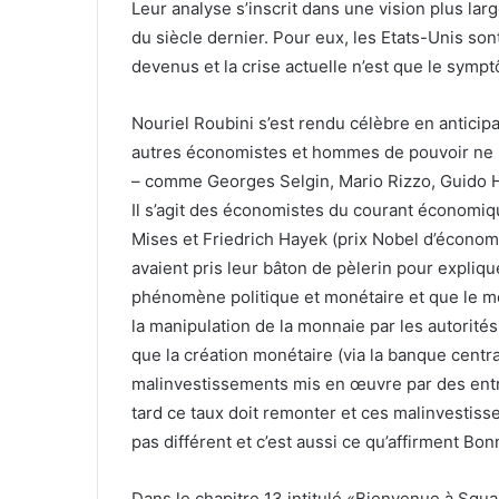
Leur analyse s’inscrit dans une vision plus la
du siècle dernier. Pour eux, les Etats-Unis son
devenus et la crise actuelle n’est que le symp
Nouriel Roubini s’est rendu célèbre en anticip
autres économistes et hommes de pouvoir ne l’
– comme Georges Selgin, Mario Rizzo, Guido Hü
Il s’agit des économistes du courant économiqu
Mises et Friedrich Hayek (prix Nobel d’économ
avaient pris leur bâton de pèlerin pour expliqu
phénomène politique et monétaire et que le me
la manipulation de la monnaie par les autorités
que la création monétaire (via la banque centr
malinvestissements mis en œuvre par des entre
tard ce taux doit remonter et ces malinvestisse
pas différent et c’est aussi ce qu’affirment Bon
Dans le chapitre 13 intitulé «Bienvenue à Squ