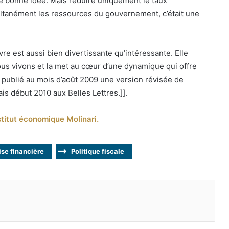
une bonne idée. Mais réduire uniquement le taux
ultanément les ressources du gouvernement, c’était une
vre est aussi bien divertissante qu’intéressante. Elle
ous vivons et la met au cœur d’une dynamique qui offre
 publié au mois d’août 2009 une version révisée de
ais début 2010 aux Belles Lettres.]].
nstitut économique Molinari.
ise financière
Politique fiscale