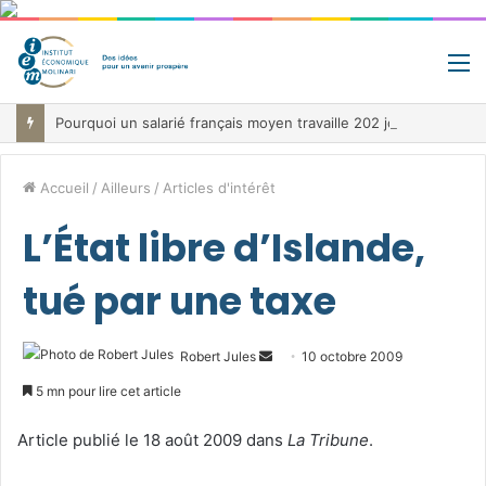
M
Pourquoi un salarié français moyen travaille 202 jours par an pour financer impôts et cotisations, un record dans toute l’Union européenne
Accueil
/
Ailleurs
/
Articles d'intérêt
L’État libre d’Islande,
tué par une taxe
Envoyer
Robert Jules
10 octobre 2009
un
5 mn pour lire cet article
courriel
Article publié le 18 août 2009 dans
La Tribune
.