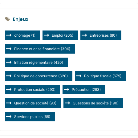
Enjeux
chômage
(1)
Emploi
(205)
Entreprises
(80)
Finance et crise financière
(306)
Inflation réglementaire
(420)
Politique de concurrence
(320)
Politique fiscale
(679)
Protection sociale
(290)
Précaution
(293)
Question de société
(90)
Questions de société
(190)
Services publics
(68)