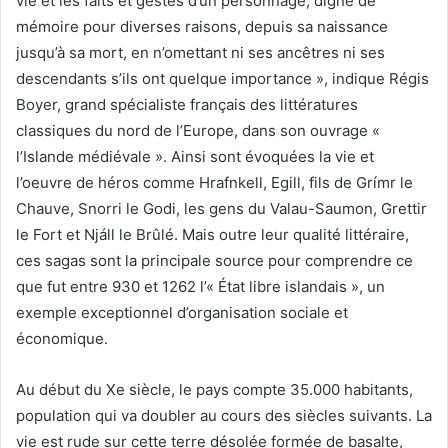
vie et les faits et gestes d’un personnage, digne de
mémoire pour diverses raisons, depuis sa naissance
jusqu’à sa mort, en n’omettant ni ses ancêtres ni ses
descendants s’ils ont quelque importance », indique Régis
Boyer, grand spécialiste français des littératures
classiques du nord de l’Europe, dans son ouvrage «
l’Islande médiévale ». Ainsi sont évoquées la vie et
l’oeuvre de héros comme Hrafnkell, Egill, fils de Grímr le
Chauve, Snorri le Godi, les gens du Valau-Saumon, Grettir
le Fort et Njáll le Brûlé. Mais outre leur qualité littéraire,
ces sagas sont la principale source pour comprendre ce
que fut entre 930 et 1262 l’« État libre islandais », un
exemple exceptionnel d’organisation sociale et
économique.
Au début du Xe siècle, le pays compte 35.000 habitants,
population qui va doubler au cours des siècles suivants. La
vie est rude sur cette terre désolée formée de basalte,