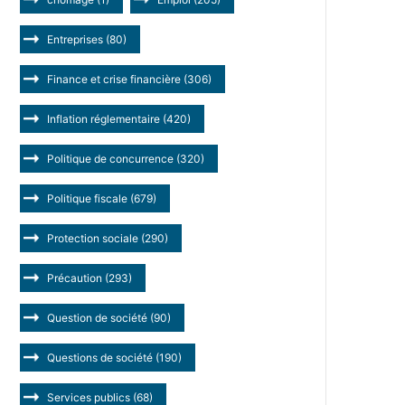
Entreprises
(80)
Finance et crise financière
(306)
Inflation réglementaire
(420)
Politique de concurrence
(320)
Politique fiscale
(679)
Protection sociale
(290)
Précaution
(293)
Question de société
(90)
Questions de société
(190)
Services publics
(68)