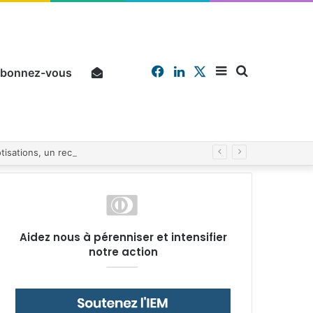
Facebook
Linkedin
X
Sidebar
Chercher
bonnez-vous
Pourquoi un salarié français moyen travaille 202 jours par an pour financer impôts et cotisations, un record dans toute l’Union européenne
(barre
Aidez nous à pérenniser et intensifier
notre action