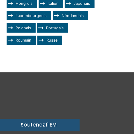
Hongrois
Italien
Japonais
Luxembourgeois
Néerlandais
Polonais
Portugais
Roumain
Russe
Soutenez l'IEM