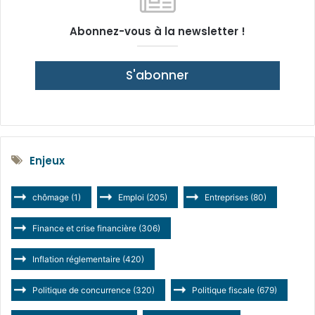
Abonnez-vous à la newsletter !
S'abonner
Enjeux
chômage
(1)
Emploi
(205)
Entreprises
(80)
Finance et crise financière
(306)
Inflation réglementaire
(420)
Politique de concurrence
(320)
Politique fiscale
(679)