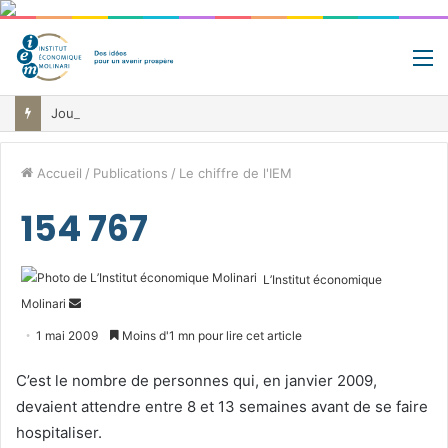
M
Jour de libération fiscale: pourquoi vous travaillez pour l’État jusqu’au 22 juillet avant de toucher votre vrai salaire
Accueil
/
Publications
/
Le chiffre de l'IEM
154 767
L’Institut économique
Envoyer
Molinari
un
1 mai 2009
Moins d'1 mn pour lire cet article
courriel
C’est le nombre de personnes qui, en janvier 2009,
devaient attendre entre 8 et 13 semaines avant de se faire
hospitaliser.