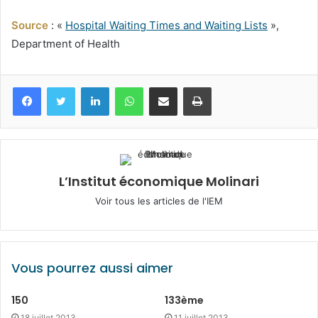
Source
: «
Hospital Waiting Times and Waiting Lists
»,
Department of Health
Facebook
Twitter
Linkedin
WhatsApp
Partagez par mail
Imprimez
L’Institut économique Molinari
Voir tous les articles de l'IEM
Vous pourrez aussi aimer
150
133ème
18 juillet 2013
11 juillet 2013