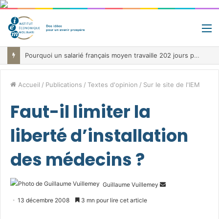
M
Pourquoi un salarié français moyen travaille 202 jours par an pour financer impôts et cotisations, un record dans toute l’Union européenne
Accueil
/
Publications
/
Textes d'opinion
/
Sur le site de l'IEM
Faut-il limiter la
liberté d’installation
des médecins ?
Envoyer
Guillaume Vuillemey
un
13 décembre 2008
3 mn pour lire cet article
courriel