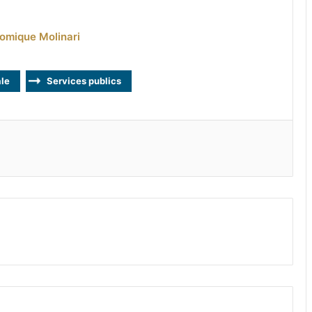
nomique Molinari
ale
Services publics