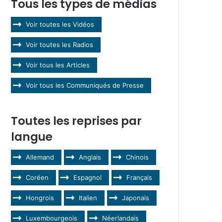
Tous les types de médias
Voir toutes les Vidéos
Voir toutes les Radios
Voir tous les Articles
Voir tous les Communiqués de Presse
Toutes les reprises par
langue
Allemand
Anglais
Chinois
Coréen
Espagnol
Français
Hongrois
Italien
Japonais
Luxembourgeois
Néerlandais