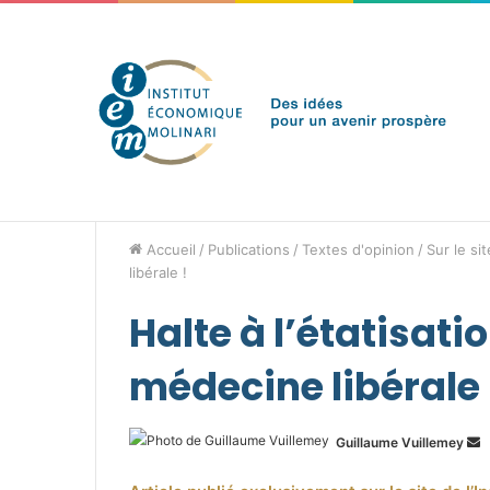
samedi 8 août 2026
Brèves de l'IEM
Accueil
/
Publications
/
Textes d'opinion
/
Sur le sit
libérale !
Halte à l’étatisati
médecine libérale 
E
Guillaume Vuillemey
u