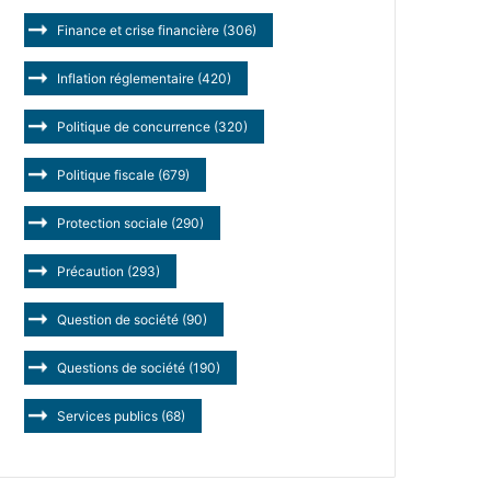
Finance et crise financière
(306)
Inflation réglementaire
(420)
Politique de concurrence
(320)
Politique fiscale
(679)
Protection sociale
(290)
Précaution
(293)
Question de société
(90)
Questions de société
(190)
Services publics
(68)