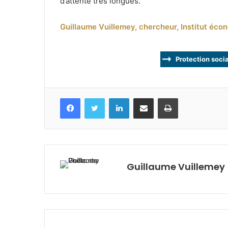
d’attente très longues.
Guillaume Vuillemey, chercheur, Institut éco
Protection soci
Facebook
Twitter
Linkedin
Partagez par mail
Imprimez
Guillaume Vuillemey