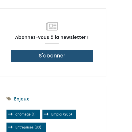
latérale)
Abonnez-vous à la newsletter !
S'abonner
Enjeux
chômage
(1)
Emploi
(205)
Entreprises
(80)