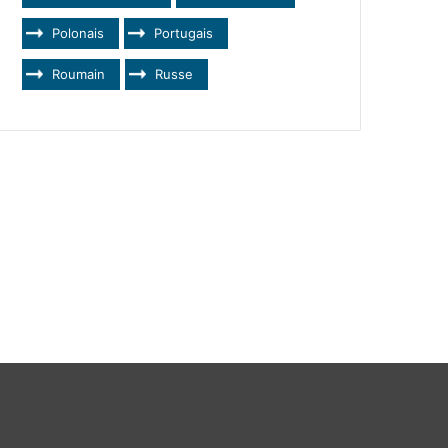
Polonais
Portugais
Roumain
Russe