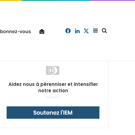
Facebook
Linkedin
X
Sidebar
Chercher
bonnez-vous
Pourquoi un salarié français moyen travaille 202 jours par an pour financer impôts et cotisations, un record dans toute l’Union européenne
Aidez nous à pérenniser et intensifier
(barre
notre action