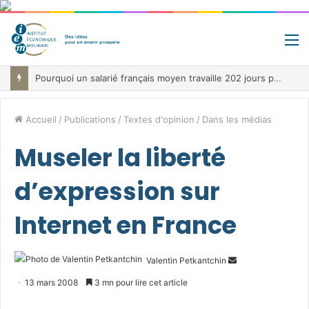
M
Pourquoi un salarié français moyen travaille 202 jours par an pour financer impôts et cotisations, un record dans toute l’Union européenne
Accueil
/
Publications
/
Textes d'opinion
/
Dans les médias
Museler la liberté
d’expression sur
Internet en France
Envoyer
Valentin Petkantchin
un
13 mars 2008
3 mn pour lire cet article
courriel