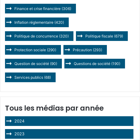
Finance et crise financière
(306)
Inflation réglementaire
(420)
Politique de concurrence
(320)
Politique fiscale
(679)
Protection sociale
(290)
Précaution
(293)
Question de société
(90)
Questions de société
(190)
Services publics
(68)
Tous les médias par année
2024
2023