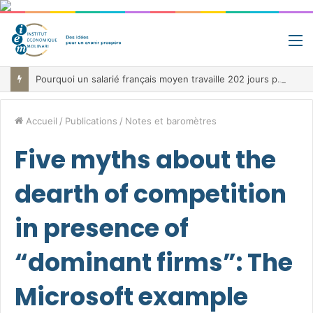
M
Pourquoi un salarié français moyen travaille 202 jours par an pour financer impôts et cotisations, un record dans toute l’Union européenne
Accueil
/
Publications
/
Notes et baromètres
Five myths about the
dearth of competition
in presence of
“dominant firms”: The
Microsoft example