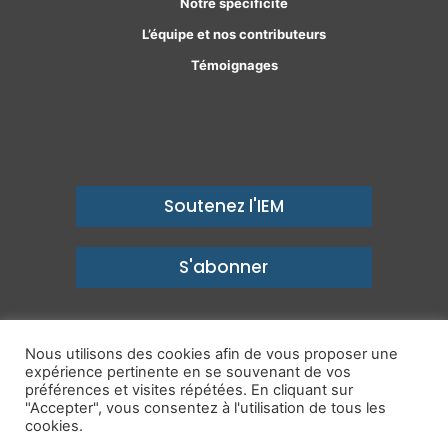
Notre spécificité
L’équipe et nos contributeurs
Témoignages
Soutenez l'IEM
S'abonner
Nous utilisons des cookies afin de vous proposer une
expérience pertinente en se souvenant de vos
© Copyright 2026, Institut économique Molinari - Des idées pour
préférences et visites répétées. En cliquant sur
"Accepter", vous consentez à l'utilisation de tous les
un avenir prospère
cookies.
Mentions légales
-
Politique de confidentialité
-
Contact