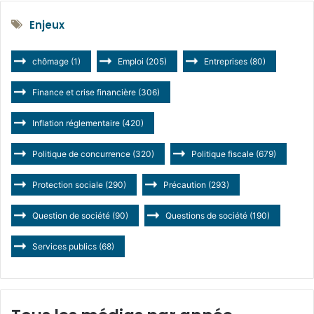
Enjeux
chômage
(1)
Emploi
(205)
Entreprises
(80)
Finance et crise financière
(306)
Inflation réglementaire
(420)
Politique de concurrence
(320)
Politique fiscale
(679)
Protection sociale
(290)
Précaution
(293)
Question de société
(90)
Questions de société
(190)
Services publics
(68)