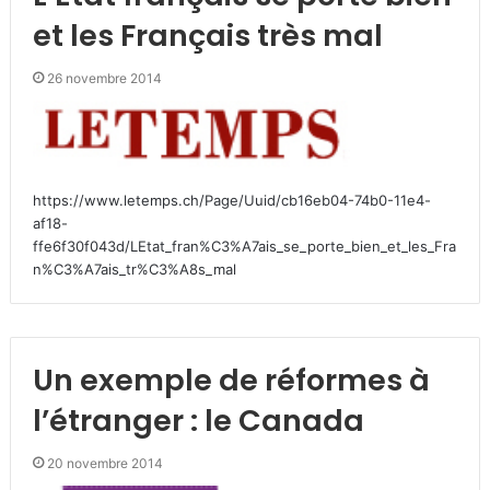
et les Français très mal
26 novembre 2014
https://www.letemps.ch/Page/Uuid/cb16eb04-74b0-11e4-
af18-
ffe6f30f043d/LEtat_fran%C3%A7ais_se_porte_bien_et_les_Fra
n%C3%A7ais_tr%C3%A8s_mal
Un exemple de réformes à
l’étranger : le Canada
20 novembre 2014