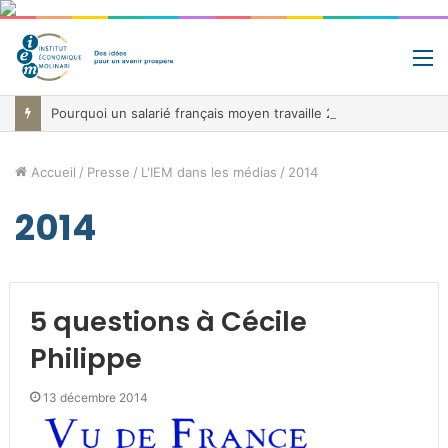
M
Pourquoi un salarié français moyen travaille 202 jours par an pour financer impôts et cotisations, un record dans toute l’Union européenne
Accueil
/
Presse
/
L'IEM dans les médias
/
2014
2014
5 questions à Cécile
Philippe
13 décembre 2014