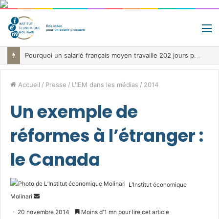
M
Pourquoi un salarié français moyen travaille 202 jours par an pour financer impôts et cotisations, un record dans toute l’Union européenne
Accueil
/
Presse
/
L'IEM dans les médias
/
2014
Un exemple de
réformes à l’étranger :
le Canada
L’Institut économique
Envoyer
Molinari
un
20 novembre 2014
Moins d'1 mn pour lire cet article