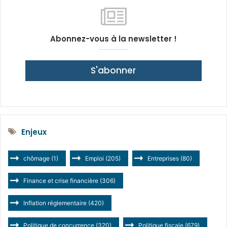
Abonnez-vous à la newsletter !
S'abonner
Enjeux
chômage
(1)
Emploi
(205)
Entreprises
(80)
Finance et crise financière
(306)
Inflation réglementaire
(420)
Politique de concurrence
(320)
Politique fiscale
(679)