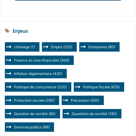
Enjeux
chômage
(1)
Emploi
(205)
Entreprises
(80)
Finance et crise financière
(306)
Inflation réglementaire
(420)
Politique de concurrence
(320)
Politique fiscale
(679)
Protection sociale
(290)
Précaution
(293)
Question de société
(90)
Questions de société
(190)
Services publics
(68)