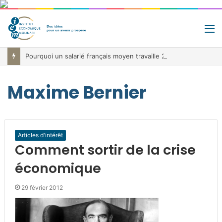
M
Pourquoi un salarié français moyen travaille 202 jours par an pour financer impôts et cotisations, un record dans toute l’Union européenne
Maxime Bernier
Articles d'intérêt
Comment sortir de la crise
économique
29 février 2012