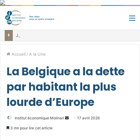
M
Jour de libération fiscale: pourquoi vous travaillez pour l’État jusqu’au 22 juillet avant de toucher votre vrai salaire
Accueil
/
A la Une
La Belgique a la dette
par habitant la plus
lourde d’Europe
Envoyer
Institut économique Molinari
17 avril 2026
un
3 mn pour lire cet article
courriel