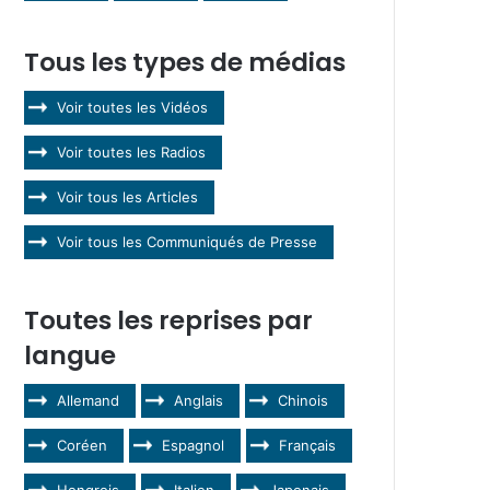
Tous les types de médias
Voir toutes les Vidéos
Voir toutes les Radios
Voir tous les Articles
Voir tous les Communiqués de Presse
Toutes les reprises par
langue
Allemand
Anglais
Chinois
Coréen
Espagnol
Français
Hongrois
Italien
Japonais