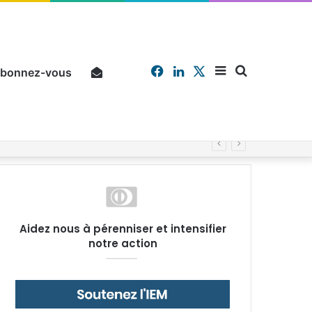
Facebook
Linkedin
X
Sidebar
Chercher
bonnez-vous
Pourquoi un salarié français moyen travaille 202 jours par an pour financer impôts et cotisations, un record dans toute l’Union européenne
(barre
Aidez nous à pérenniser et intensifier
notre action