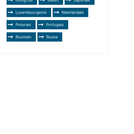
Luxembourgeois
Néerlandais
Polonais
Portugais
Roumain
Russe