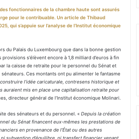
t des fonctionnaires de la chambre haute sont assurés
harge pour le contribuable. Un article de Thibaud
5, qui s’appuie sur l’analyse de l’Institut économique
 ors du Palais du Luxembourg que dans la bonne gestion
s provisions s’élèvent encore à 1,8 milliard d’euros à fin
par la caisse de retraite pour le personnel du Sénat et
ns sénateurs. Ces montants ont pu alimenter le fantasme
éconstruire l’idée caricaturale, contresens historique et
s auraient mis en place une capitalisation retraite pour
es, directeur général de l’Institut économique Molinari.
aite des sénateurs et du personnel. «
Depuis la création
sonnel du Sénat financent eux-mêmes les prestations de
inanciers en provenance de l’État ou des autres
, ni subvention d’équilibre, ni transfert financier venant