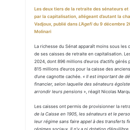
un
Les deux tiers de la retraite des sénateurs e
courriel
par la capitalisation, allégeant d’autant la c
Vadjoux, publié dans
L’Agefi
du 9 décembre 202
Molinari
La richesse du Sénat apparaît moins sous les
de ses caisses de retraite en capitalisation. Le
2024, dont 896 millions d’euros d’actifs gérés 
815 millions d’euros pour la caisse des ancie
d’une cagnotte cachée.
« Il est important de d
financier, selon laquelle des sénateurs égoïste
arrondir leurs pensions
», réagit Nicolas Marqu
Les caisses ont permis de provisionner la retr
de la Caisse en 1905, les sénateurs et le per
leur régime sans faire appel à des transferts f
régimes sociaux. Il n’y a ni dotation d’équilibre