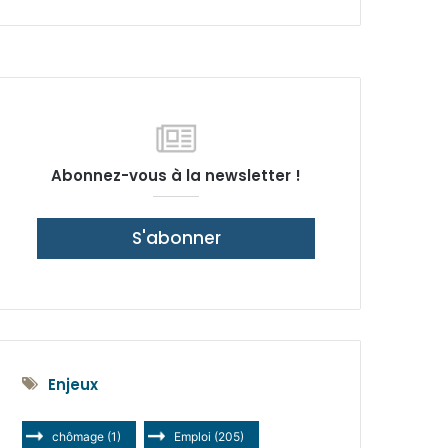
latérale)
Abonnez-vous à la newsletter !
S'abonner
Enjeux
chômage
(1)
Emploi
(205)