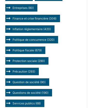
Entreprises
(80)
Finance et crise financière
(306)
Inflation réglementaire
(420)
Politique de concurrence
(320)
Politique fiscale
(679)
Protection sociale
(290)
Précaution
(293)
Question de société
(90)
Questions de société
(190)
Services publics
(68)