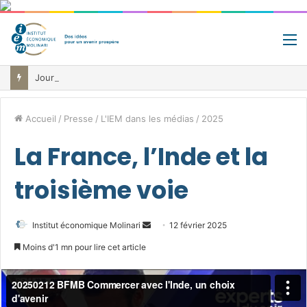
M
Jour de libération fiscale: pourquoi vous travaillez pour l’État jusqu’au 22 juillet avant de toucher votre vrai salaire
Accueil
/
Presse
/
L'IEM dans les médias
/
2025
La France, l’Inde et la
troisième voie
Envoyer
Institut économique Molinari
12 février 2025
un
Moins d'1 mn pour lire cet article
courriel