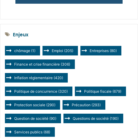
Enjeux
chômage
(1)
Emploi
(205)
Entreprises
(80)
Finance et crise financière
(306)
Inflation réglementaire
(420)
Politique de concurrence
(320)
Politique fiscale
(679)
Protection sociale
(290)
Précaution
(293)
Question de société
(90)
Questions de société
(190)
Services publics
(68)