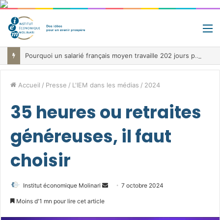
M
Pourquoi un salarié français moyen travaille 202 jours par an pour financer impôts et cotisations, un record dans toute l’Union européenne
Accueil
/
Presse
/
L'IEM dans les médias
/
2024
35 heures ou retraites
généreuses, il faut
choisir
Envoyer
Institut économique Molinari
7 octobre 2024
un
Moins d'1 mn pour lire cet article
courriel