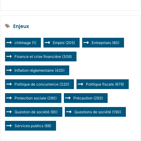
Enjeux
chômage
(1)
Emploi
(205)
Entreprises
(80)
Finance et crise financière
(306)
Inflation réglementaire
(420)
Politique de concurrence
(320)
Politique fiscale
(679)
Protection sociale
(290)
Précaution
(293)
Question de société
(90)
Questions de société
(190)
Services publics
(68)