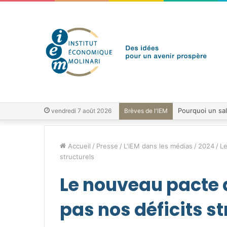
vendredi 7 août 2026
Brèves de l'IEM
Accueil
/
Presse
/
L'IEM dans les médias
/
2024
/
Le
structurels
Le nouveau pacte d
pas nos déficits st