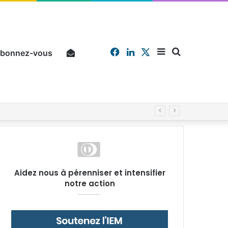
Facebook
Linkedin
X
Sidebar
Chercher
bonnez-vous
Pourquoi un salarié français moyen travaille 202 jours par an pour financer impôts et cotisations, un record dans toute l’Union européenne
(barre
Aidez nous à pérenniser et intensifier
notre action