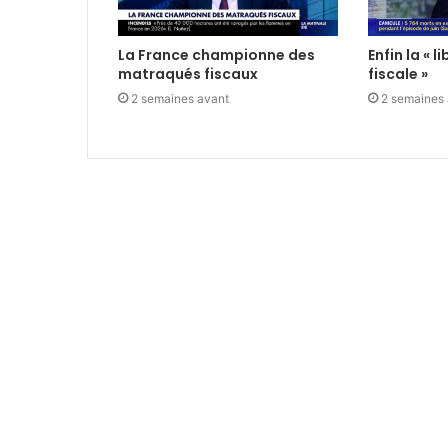
La France championne des
Enfin la « 
matraqués fiscaux
fiscale »
2 semaines avant
2 semaines