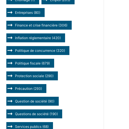
Entreprises
(80)
Finance et crise financière
(306)
Inflation réglementaire
(420)
Politique de concurrence
(320)
Politique fiscale
(679)
Protection sociale
(290)
Précaution
(293)
Question de société
(90)
Questions de société
(190)
Services publics
(68)