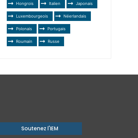
Hongrois
Italien
Japonais
Luxembourgeois
Néerlandais
Polonais
Portugais
Roumain
Russe
Soutenez l'IEM