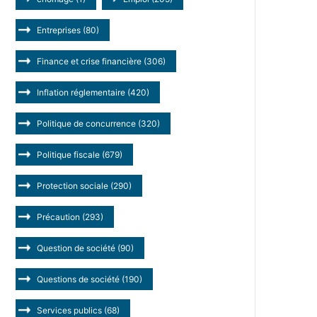
Entreprises
(80)
Finance et crise financière
(306)
Inflation réglementaire
(420)
Politique de concurrence
(320)
Politique fiscale
(679)
Protection sociale
(290)
Précaution
(293)
Question de société
(90)
Questions de société
(190)
Services publics
(68)