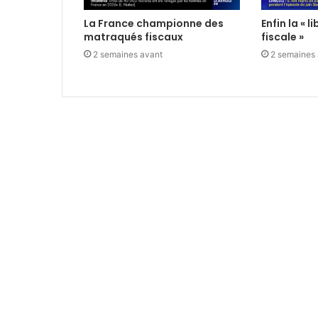
La France championne des
Enfin la « 
matraqués fiscaux
fiscale »
2 semaines avant
2 semaines