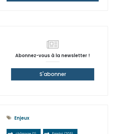
latérale)
Abonnez-vous à la newsletter !
S'abonner
Enjeux
chômage
(1)
Emploi
(205)