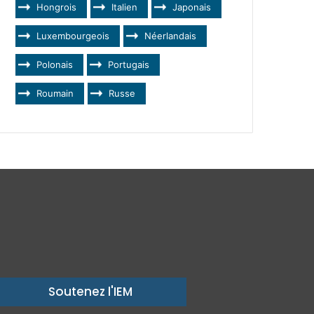
Hongrois
Italien
Japonais
Luxembourgeois
Néerlandais
Polonais
Portugais
Roumain
Russe
Soutenez l'IEM