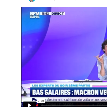
un
courriel