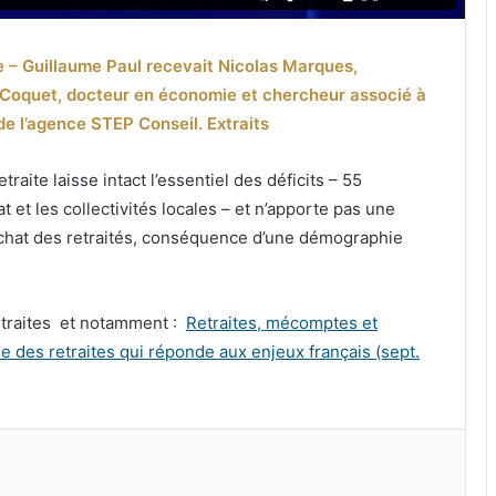
e – Guillaume Paul recevait Nicolas Marques,
no Coquet, docteur en économie et chercheur associé à
de l’agence STEP Conseil. Extraits
aite laisse intact l’essentiel des déficits – 55
t et les collectivités locales – et n’apporte pas une
’achat des retraités, conséquence d’une démographie
 retraites et notamment :
Retraites, mécomptes et
 des retraites qui réponde aux enjeux français (sept.