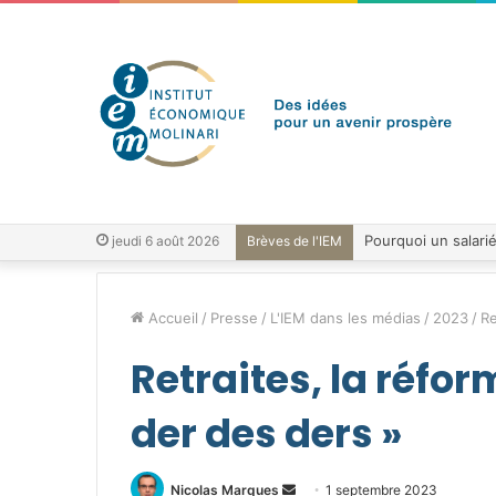
jeudi 6 août 2026
Brèves de l'IEM
Accueil
/
Presse
/
L'IEM dans les médias
/
2023
/
Re
Retraites, la réfor
der des ders »
Envoyer
Nicolas Marques
1 septembre 2023