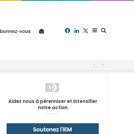
Facebook
Linkedin
X
Sidebar
Chercher
bonnez-vous
Pourquoi un salarié français moyen travaille 202 jours par an pour financer impôts et cotisations, un record dans toute l’Union européenne
(barre
Aidez nous à pérenniser et intensifier
notre action