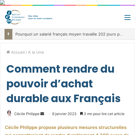
M
Jour de libération fiscale: pourquoi vous travaillez pour l’État jusqu’au 22 juillet avant de toucher votre vrai salaire
Accueil
/
A la Une
Comment rendre du
pouvoir d’achat
durable aux Français
Envoyer
Cécile Philippe
9 janvier 2023
3 mn pour lire cet article
un
Cécile Philippe propose plusieurs mesures structurelles
courriel