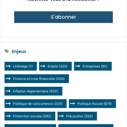
S'abonner
Enjeux
chômage
(1)
Emploi
(205)
Entreprises
(80)
Finance et crise financière
(306)
Inflation réglementaire
(420)
Politique de concurrence
(320)
Politique fiscale
(679)
Protection sociale
(290)
Précaution
(293)