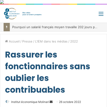
M
Pourquoi un salarié français moyen travaille 202 jours par an pour financer impôts et cotisations, un record dans toute l’Union européenne
Accueil
/
Presse
/
L'IEM dans les médias
/
2022
Rassurer les
fonctionnaires sans
oublier les
contribuables
Envoyer
Institut économique Molinari
26 octobre 2022