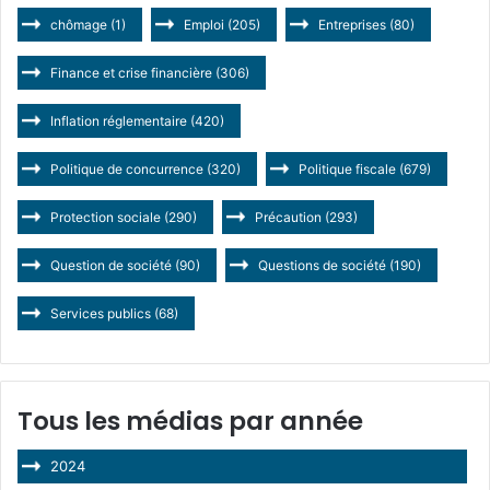
chômage
(1)
Emploi
(205)
Entreprises
(80)
Finance et crise financière
(306)
Inflation réglementaire
(420)
Politique de concurrence
(320)
Politique fiscale
(679)
Protection sociale
(290)
Précaution
(293)
Question de société
(90)
Questions de société
(190)
Services publics
(68)
Tous les médias par année
2024