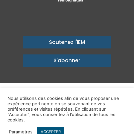
Soutenez l'IEM
S'abonner
© Copyright 2026, Institut économique Molinari - Des idées pour
Nous utilisons des cookies afin de vous proposer une
un avenir prospère
expérience pertinente en se souvenant de vos
préférences et visites répétées. En cliquant sur
Mentions légales
-
Politique de confidentialité
-
Contact
"Accepter", vous consentez à l'utilisation de tous les
cookies.
Publications
IEM dans les Médias
Enjeux
Ailleurs
Paramètres
ACCEPTER