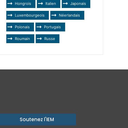
Hongrois
Italien
Japonais
Luxembourgeois
Néerlandais
Polonais
Portugais
Roumain
Russe
Soutenez l'IEM