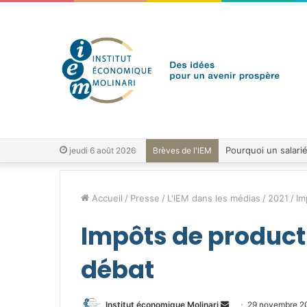
jeudi 6 août 2026
Brèves de l'IEM
Accueil
/
Presse
/
L'IEM dans les médias
/
2021
/
Im
Impôts de producti
débat
Envoyer
Institut économique Molinari
29 novembre 2