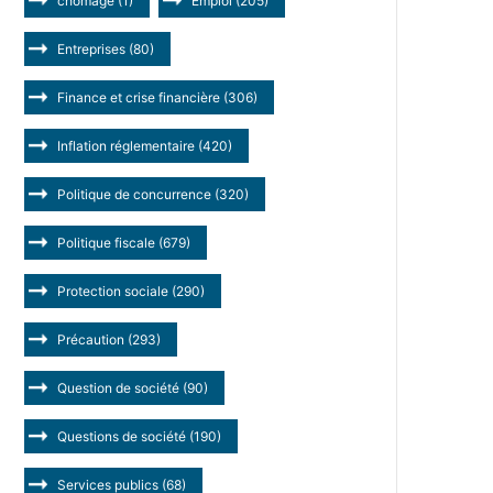
chômage
(1)
Emploi
(205)
Entreprises
(80)
Finance et crise financière
(306)
Inflation réglementaire
(420)
Politique de concurrence
(320)
Politique fiscale
(679)
Protection sociale
(290)
Précaution
(293)
Question de société
(90)
Questions de société
(190)
Services publics
(68)