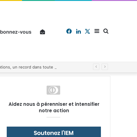
Facebook
Linkedin
X
Sidebar
Chercher
bonnez-vous
Pourquoi un salarié français moyen travaille 202 jours par an pour financer impôts et cotisations, un record dans toute l’Union européenne
(barre
Aidez nous à pérenniser et intensifier
notre action