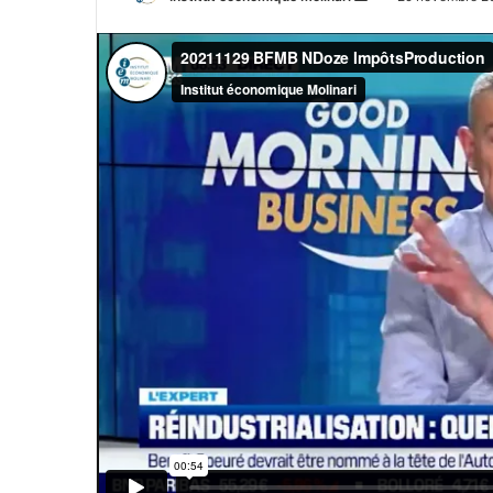
un
courriel