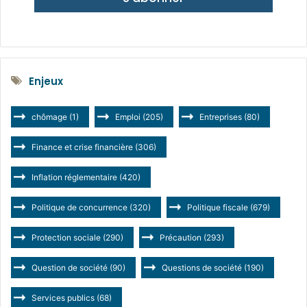
Enjeux
chômage
(1)
Emploi
(205)
Entreprises
(80)
Finance et crise financière
(306)
Inflation réglementaire
(420)
Politique de concurrence
(320)
Politique fiscale
(679)
Protection sociale
(290)
Précaution
(293)
Question de société
(90)
Questions de société
(190)
Services publics
(68)