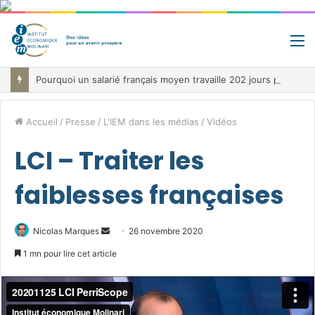
M
Pourquoi un salarié français moyen travaille 202 jours par an pour financer impôts et cotisations, un record dans toute l’Union européenne
Accueil
/
Presse
/
L'IEM dans les médias
/
Vidéos
LCI – Traiter les
faiblesses françaises
Envoyer
Nicolas Marques
26 novembre 2020
un
1 mn pour lire cet article
courriel