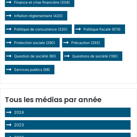
Finance et crise financière
(306)
Inflation réglementaire
(420)
Politique de concurrence
(320)
Politique fiscale
(679)
Protection sociale
(290)
Précaution
(293)
Question de société
(90)
Questions de société
(190)
Services publics
(68)
Tous les médias par année
2024
2023