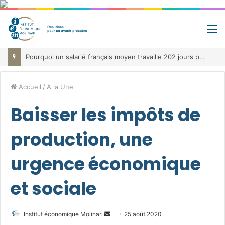
M
Pourquoi un salarié français moyen travaille 202 jours par an pour financer impôts et cotisations, un record dans toute l’Union européenne
Accueil
/
A la Une
Baisser les impôts de
production, une
urgence économique
et sociale
Envoyer
Institut économique Molinari
25 août 2020