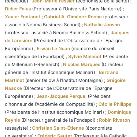
Rexecode) ;
Jean-Marie Fessler
(économiste de la santé) ;
Didier Folus
(Professeur à l’Université Paris Nanterre) ;
Xavier Fontanet
;
Gabriel A. Giménez Roche
(professeur
associé à Neoma Business School) ;
Nathalie Janson
(professeur associé à Neoma Business School) ;
Jacques
de Larosière
(Président de L’Observatoire de l’Epargne
Européenne) ;
Erwan Le Noan
(membre du conseil
scientifique de la Fondapol) ;
Sylvie Malecot
(Présidente
de Millenium I-Research) ;
Nicolas Marques
(Directeur
général de l’Institut économique Molinari) ;
Bertrand
Martinot
(senior fellow à l’Institut Montaigne) ;
Grégoire
Naacke
(Directeur de L’Observatoire de l’Epargne
Européenne) ;
Jean-Jacques Perquel
(Président
d’honneur de l’Académie de Comptabilité) ;
Cécile Philippe
(Présidente de l’Institut économique Molinari) ;
Dominique
Reynié
(Directeur général de la Fondapol) ;
Robin Rivaton
(essayiste) ;
Christian Saint-Étienne
(économiste
universitaire) ;
Frédéric Sautet
(Professeur à la Catholic