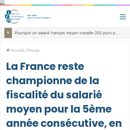
M
Pourquoi un salarié français moyen travaille 202 jours par an pour financer impôts et cotisations, un record dans toute l’Union européenne
Accueil
/
Presse
La France reste
championne de la
fiscalité du salarié
moyen pour la 5ème
année consécutive, en