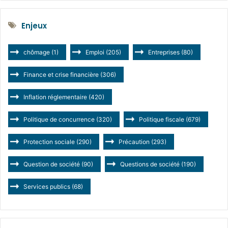
Enjeux
chômage
(1)
Emploi
(205)
Entreprises
(80)
Finance et crise financière
(306)
Inflation réglementaire
(420)
Politique de concurrence
(320)
Politique fiscale
(679)
Protection sociale
(290)
Précaution
(293)
Question de société
(90)
Questions de société
(190)
Services publics
(68)