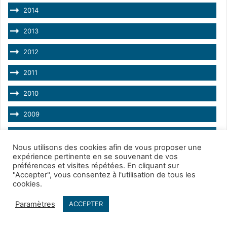
2014
2013
2012
2011
2010
2009
2008
Nous utilisons des cookies afin de vous proposer une
2007
expérience pertinente en se souvenant de vos
préférences et visites répétées. En cliquant sur
"Accepter", vous consentez à l'utilisation de tous les
2006
cookies.
2005
Paramètres
ACCEPTER
2004
Facebook
Twitter
WhatsApp
Telegram