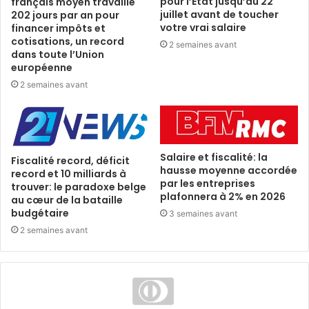
pour l’État jusqu’au 22
français moyen travaille
juillet avant de toucher
202 jours par an pour
votre vrai salaire
financer impôts et
cotisations, un record
2 semaines avant
dans toute l’Union
européenne
2 semaines avant
Salaire et fiscalité: la
Fiscalité record, déficit
hausse moyenne accordée
record et 10 milliards à
par les entreprises
trouver: le paradoxe belge
plafonnera à 2% en 2026
au cœur de la bataille
budgétaire
3 semaines avant
2 semaines avant