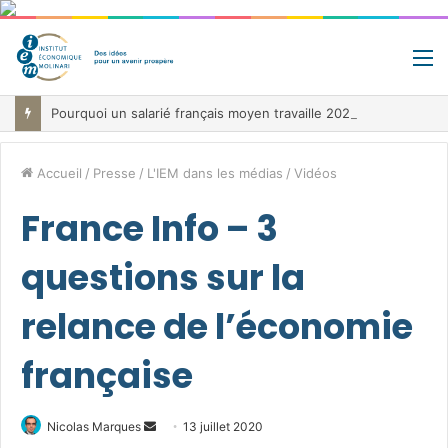
M
Pourquoi un salarié français moyen travaille 202 jours par an pour financer impôts et cotisations, un record dans toute l’Union européenne
Accueil
/
Presse
/
L'IEM dans les médias
/
Vidéos
France Info – 3
questions sur la
relance de l’économie
française
Envoyer
Nicolas Marques
13 juillet 2020