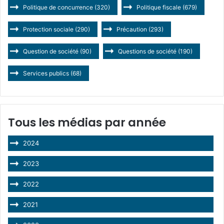
Politique de concurrence
(320)
Politique fiscale
(679)
Protection sociale
(290)
Précaution
(293)
Question de société
(90)
Questions de société
(190)
Services publics
(68)
Tous les médias par année
2024
2023
2022
2021