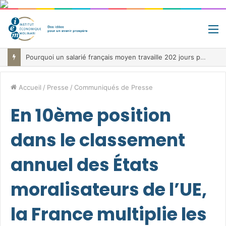
M
Pourquoi un salarié français moyen travaille 202 jours par an pour financer impôts et cotisations, un record dans toute l’Union européenne
Accueil
/
Presse
/
Communiqués de Presse
En 10ème position
dans le classement
annuel des États
moralisateurs de l’UE,
la France multiplie les