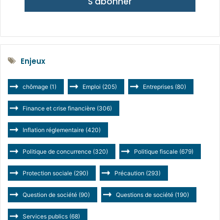
S'abonner
Enjeux
chômage
(1)
Emploi
(205)
Entreprises
(80)
Finance et crise financière
(306)
Inflation réglementaire
(420)
Politique de concurrence
(320)
Politique fiscale
(679)
Protection sociale
(290)
Précaution
(293)
Question de société
(90)
Questions de société
(190)
Services publics
(68)