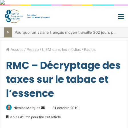
M
Jour de libération fiscale: pourquoi vous travaillez pour l’État jusqu’au 22 juillet avant de toucher votre vrai salaire
Accueil
/
Presse
/
L'IEM dans les médias
/
Radios
RMC – Décryptage des
taxes sur le tabac et
l’essence
Envoyer
Nicolas Marques
31 octobre 2019
un
Moins d'1 mn pour lire cet article
courriel