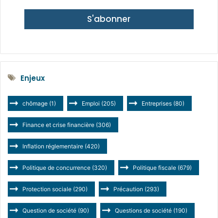
S'abonner
Enjeux
chômage
(1)
Emploi
(205)
Entreprises
(80)
Finance et crise financière
(306)
Inflation réglementaire
(420)
Politique de concurrence
(320)
Politique fiscale
(679)
Protection sociale
(290)
Précaution
(293)
Question de société
(90)
Questions de société
(190)