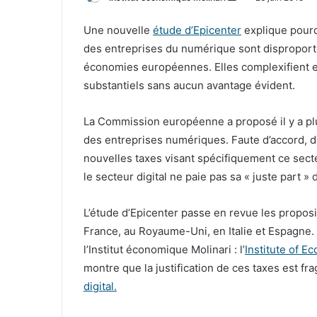
un
Une nouvelle
étude d’Epicenter
explique pourqu
courriel
des entreprises du numérique sont disproporti
économies européennes. Elles complexifient enc
substantiels sans aucun avantage évident.
La Commission européenne a proposé il y a plu
des entreprises numériques. Faute d’accord, d
nouvelles taxes visant spécifiquement ce sec
le secteur digital ne paie pas sa « juste part » 
L’étude d’Epicenter passe en revue les propos
France, au Royaume-Uni, en Italie et Espagne. E
l’Institut économique Molinari : l’
Institute of E
montre que la justification de ces taxes est fr
digital.