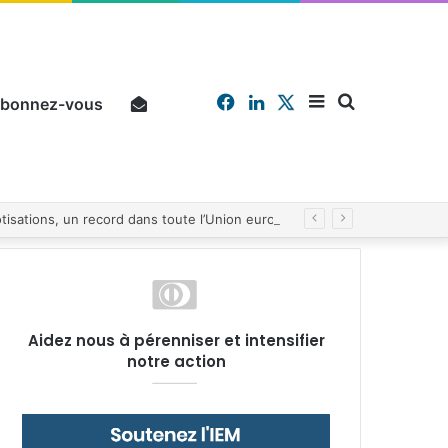
Facebook
Linkedin
X
Sidebar
Chercher
bonnez-vous
Pourquoi un salarié français moyen travaille 202 jours par an pour financer impôts et cotisations, un record dans toute l’Union européenne
(barre
Aidez nous à pérenniser et intensifier
notre action