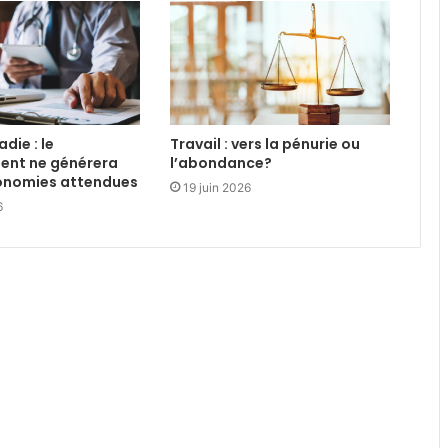
die : le
Travail : vers la pénurie ou
ent ne générera
l’abondance?
conomies attendues
19 juin 2026
6