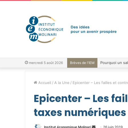
mercredi 5 août 2026
Brèves de l'IEM
Accueil
/
A la Une
/
Epicenter – Les failles et con
Epicenter – Les fai
taxes numériques
Envoyer
Institut économique Molinari
26 juin 2019