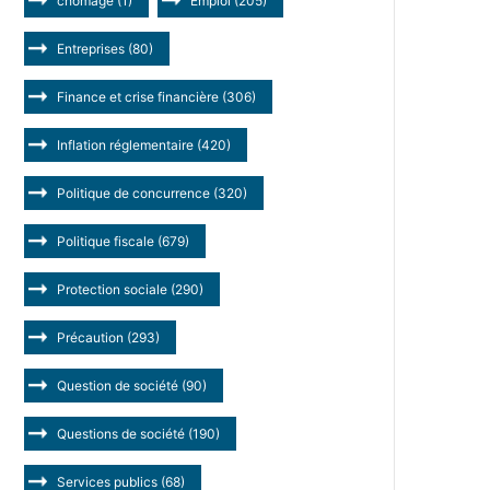
chômage
(1)
Emploi
(205)
Entreprises
(80)
Finance et crise financière
(306)
Inflation réglementaire
(420)
Politique de concurrence
(320)
Politique fiscale
(679)
Protection sociale
(290)
Précaution
(293)
Question de société
(90)
Questions de société
(190)
Services publics
(68)