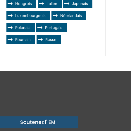
Hongrois
Italien
Japonais
Luxembourgeois
Néerlandais
Polonais
Portugais
Roumain
Russe
Soutenez l'IEM