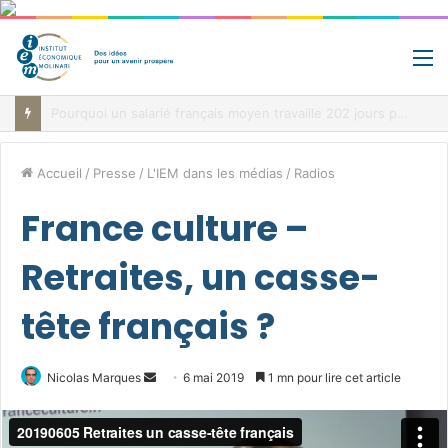
M
Jour de libération fiscale: pourquoi vous travaillez pour l’État jusqu’au 22 juillet avant de toucher votre vrai salaire
Accueil
/
Presse
/
L'IEM dans les médias
/
Radios
France culture –
Retraites, un casse-
tête français ?
Envoyer
Nicolas Marques
6 mai 2019
1 mn pour lire cet article
un
courriel