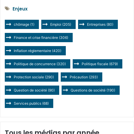
Enjeux
chômage
(1)
Emploi
(205)
Entreprises
(80)
Finance et crise financière
(306)
Inflation réglementaire
(420)
Politique de concurrence
(320)
Politique fiscale
(679)
Protection sociale
(290)
Précaution
(293)
Question de société
(90)
Questions de société
(190)
Services publics
(68)
Tous les médias par année