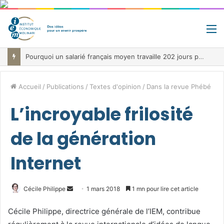
M
Pourquoi un salarié français moyen travaille 202 jours par an pour financer impôts et cotisations, un record dans toute l’Union européenne
Accueil
/
Publications
/
Textes d'opinion
/
Dans la revue Phébé
L’incroyable frilosité
de la génération
Internet
Envoyer
Cécile Philippe
1 mars 2018
1 mn pour lire cet article
un
Cécile Philippe, directrice générale de l’IEM, contribue
courriel