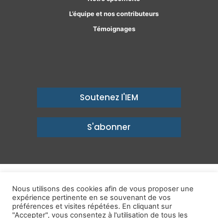
L’équipe et nos contributeurs
Témoignages
Soutenez l'IEM
S'abonner
© Copyright 2026, Institut économique Molinari - Des idées pour
Nous utilisons des cookies afin de vous proposer une
expérience pertinente en se souvenant de vos
un avenir prospère
préférences et visites répétées. En cliquant sur
Mentions légales
-
Politique de confidentialité
-
Contact
"Accepter", vous consentez à l'utilisation de tous les