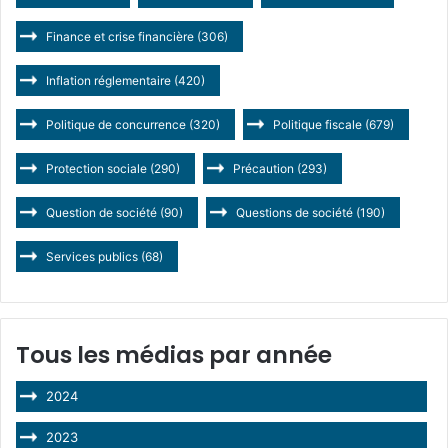
Finance et crise financière
(306)
Inflation réglementaire
(420)
Politique de concurrence
(320)
Politique fiscale
(679)
Protection sociale
(290)
Précaution
(293)
Question de société
(90)
Questions de société
(190)
Services publics
(68)
Tous les médias par année
2024
2023