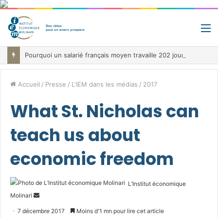
M
Pourquoi un salarié français moyen travaille 202 jours par an pour financer impôts et cotisations, un record dans toute l’Union européenne
Accueil
/
Presse
/
L'IEM dans les médias
/
2017
What St. Nicholas can
teach us about
economic freedom
L’Institut économique
Envoyer
Molinari
un
7 décembre 2017
Moins d'1 mn pour lire cet article