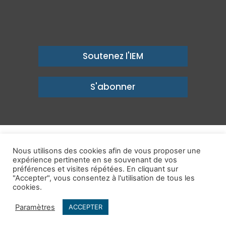
Soutenez l'IEM
S'abonner
© Copyright 2026, Institut économique Molinari - Des idées pour
Nous utilisons des cookies afin de vous proposer une
un avenir prospère
expérience pertinente en se souvenant de vos
préférences et visites répétées. En cliquant sur
Mentions légales
-
Politique de confidentialité
-
Contact
"Accepter", vous consentez à l'utilisation de tous les
cookies.
Publications
IEM dans les Médias
Enjeux
Ailleurs
Paramètres
ACCEPTER