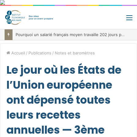
M
Pourquoi un salarié français moyen travaille 202 jours par an pour financer impôts et cotisations, un record dans toute l’Union européenne
Accueil
/
Publications
/
Notes et baromètres
Le jour où les États de
l’Union européenne
ont dépensé toutes
leurs recettes
annuelles — 3ème