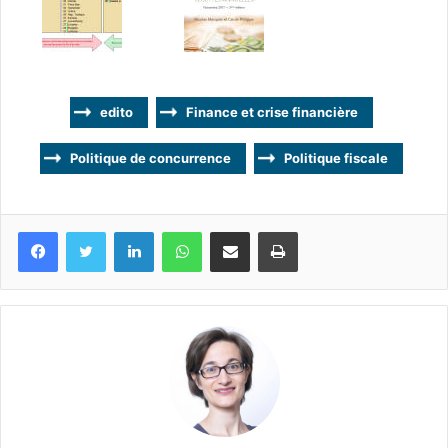
edito
Finance et crise financière
Politique de concurrence
Politique fiscale
Facebook
Twitter
Linkedin
WhatsApp
Partagez par mail
Imprimez