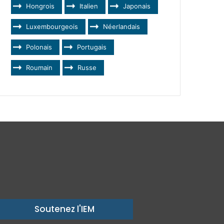
Hongrois
Italien
Japonais
Luxembourgeois
Néerlandais
Polonais
Portugais
Roumain
Russe
Soutenez l'IEM