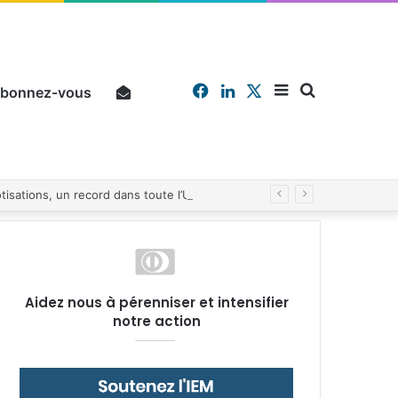
Facebook
Linkedin
X
Sidebar
Chercher
bonnez-vous
Pourquoi un salarié français moyen travaille 202 jours par an pour financer impôts et cotisations, un record dans toute l’Union européenne
(barre
Aidez nous à pérenniser et intensifier
notre action