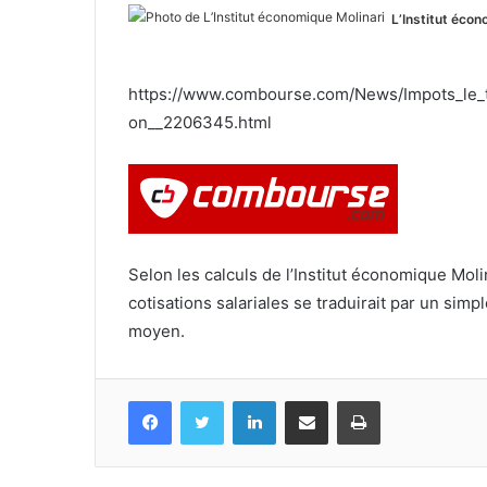
L’Institut écon
https://www.combourse.com/News/Impots_le_
on__2206345.html
Selon les calculs de l’Institut économique Moli
cotisations salariales se traduirait par un sim
moyen.
Facebook
Twitter
Linkedin
Partagez par mail
Imprimez