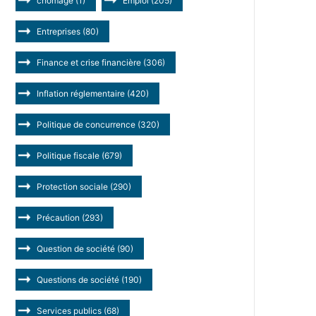
chômage
(1)
Emploi
(205)
Entreprises
(80)
Finance et crise financière
(306)
Inflation réglementaire
(420)
Politique de concurrence
(320)
Politique fiscale
(679)
Protection sociale
(290)
Précaution
(293)
Question de société
(90)
Questions de société
(190)
Services publics
(68)