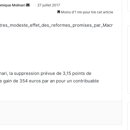
Envoyer
omique Molinari
27 juillet 2017
un
Moins d'1 mn pour lire cet article
courriel
tres_modeste_effet_des_reformes_promises_par_Macr
nari, la suppression prévue de 3,15 points de
ple gain de 354 euros par an pour un contribuable