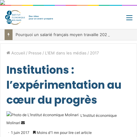
M
Pourquoi un salarié français moyen travaille 202 jours par an pour financer impôts et cotisations, un record dans toute l’Union européenne
Accueil
/
Presse
/
L'IEM dans les médias
/
2017
Institutions :
l’expérimentation au
cœur du progrès
L’Institut économique
Envoyer
Molinari
un
1 juin 2017
Moins d'1 mn pour lire cet article