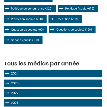
Politique de concurrence
(320)
Politique fiscale
(679)
Protection sociale
(290)
Précaution
(293)
Question de société
(90)
Questions de société
(190)
Services publics
(68)
Tous les médias par année
2024
2023
2022
2021