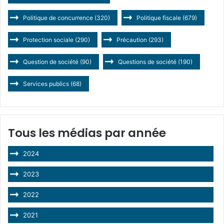
Politique de concurrence
(320)
Politique fiscale
(679)
Protection sociale
(290)
Précaution
(293)
Question de société
(90)
Questions de société
(190)
Services publics
(68)
Tous les médias par année
2024
2023
2022
2021