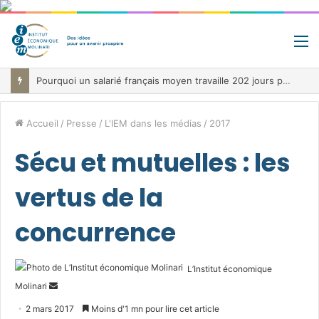
M
Pourquoi un salarié français moyen travaille 202 jours par an pour financer impôts et cotisations, un record dans toute l’Union européenne
Accueil
/
Presse
/
L'IEM dans les médias
/
2017
Sécu et mutuelles : les
vertus de la
concurrence
L’Institut économique
Envoyer
Molinari
un
2 mars 2017
Moins d'1 mn pour lire cet article