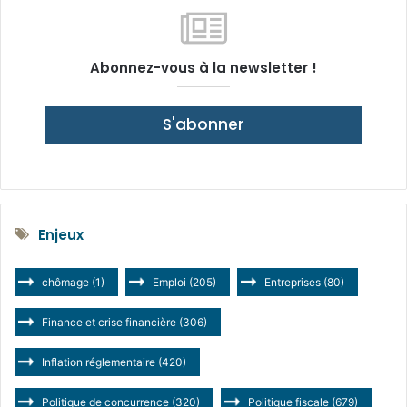
Abonnez-vous à la newsletter !
S'abonner
Enjeux
chômage
(1)
Emploi
(205)
Entreprises
(80)
Finance et crise financière
(306)
Inflation réglementaire
(420)
Politique de concurrence
(320)
Politique fiscale
(679)