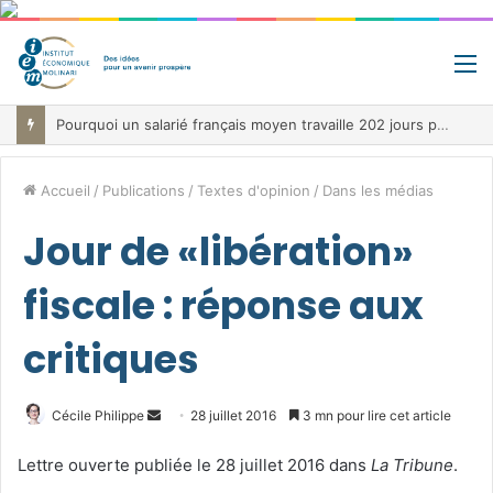
M
Pourquoi un salarié français moyen travaille 202 jours par an pour financer impôts et cotisations, un record dans toute l’Union européenne
Accueil
/
Publications
/
Textes d'opinion
/
Dans les médias
Jour de «libération»
fiscale : réponse aux
critiques
Envoyer
Cécile Philippe
28 juillet 2016
3 mn pour lire cet article
un
Lettre ouverte publiée le 28 juillet 2016 dans
La Tribune
.
courriel