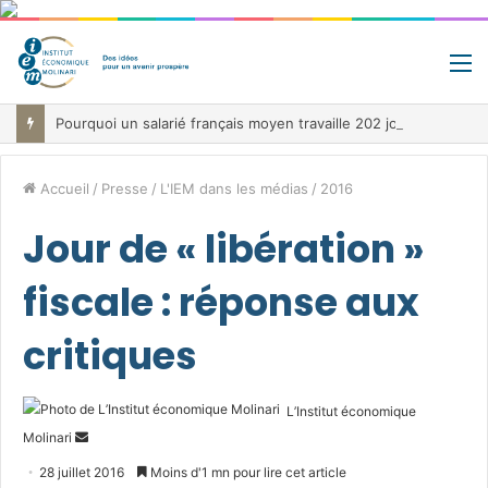
M
Pourquoi un salarié français moyen travaille 202 jours par an pour financer impôts et cotisations, un record dans toute l’Union européenne
Accueil
/
Presse
/
L'IEM dans les médias
/
2016
Jour de « libération »
fiscale : réponse aux
critiques
L’Institut économique
Envoyer
Molinari
un
28 juillet 2016
Moins d'1 mn pour lire cet article