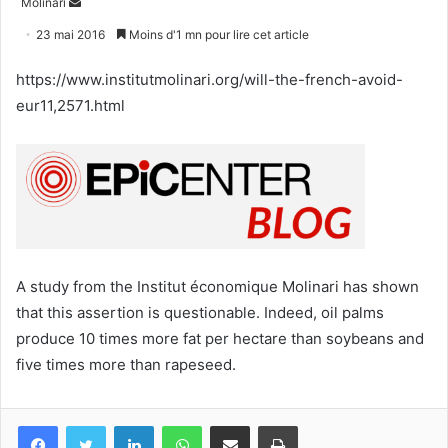
Envoyer
Molinari
un
23 mai 2016
Moins d'1 mn pour lire cet article
courriel
https://www.institutmolinari.org/will-the-french-avoid-
eur11,2571.html
A study from the Institut économique Molinari has shown
that this assertion is questionable. Indeed, oil palms
produce 10 times more fat per hectare than soybeans and
five times more than rapeseed.
Facebook
Twitter
Linkedin
WhatsApp
Partagez par mail
Imprimez