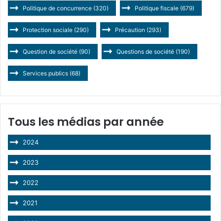
Politique de concurrence
(320)
Politique fiscale
(679)
Protection sociale
(290)
Précaution
(293)
Question de société
(90)
Questions de société
(190)
Services publics
(68)
Tous les médias par année
2024
2023
2022
2021