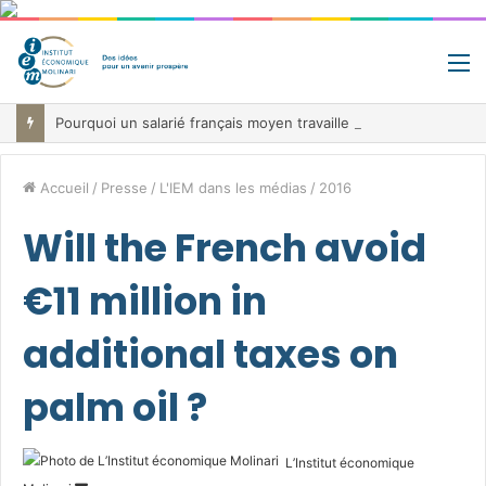
M
Pourquoi un salarié français moyen travaille 202 jours par an pour financer impôts et cotisations, un record dans toute l’Union européenne
Accueil
/
Presse
/
L'IEM dans les médias
/
2016
Will the French avoid
€11 million in
additional taxes on
palm oil ?
L’Institut économique