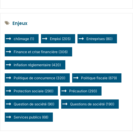
Enjeux
chômage
(1)
Emploi
(205)
Entreprises
(80)
Finance et crise financière
(306)
Inflation réglementaire
(420)
Politique de concurrence
(320)
Politique fiscale
(679)
Protection sociale
(290)
Précaution
(293)
Question de société
(90)
Questions de société
(190)
Services publics
(68)