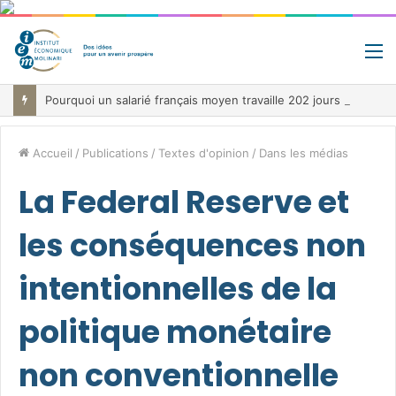
M
Pourquoi un salarié français moyen travaille 202 jours par an pour financer impôts et cotisations, un record dans toute l’Union européenne
Accueil
/
Publications
/
Textes d'opinion
/
Dans les médias
La Federal Reserve et
les conséquences non
intentionnelles de la
politique monétaire
non conventionnelle