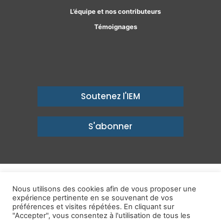
L’équipe et nos contributeurs
Témoignages
Soutenez l'IEM
S'abonner
© Copyright 2026, Institut économique Molinari - Des idées pour
Nous utilisons des cookies afin de vous proposer une
expérience pertinente en se souvenant de vos
un avenir prospère
préférences et visites répétées. En cliquant sur
Mentions légales
-
Politique de confidentialité
-
Contact
"Accepter", vous consentez à l'utilisation de tous les