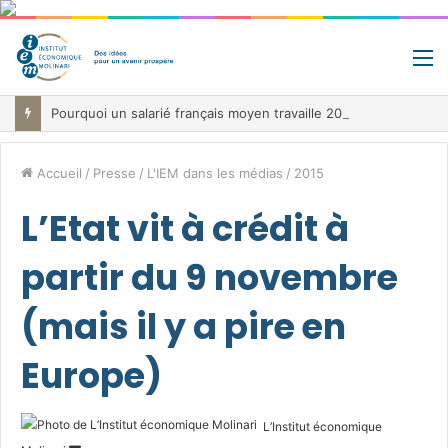
M
Pourquoi un salarié français moyen travaille 202 jours par an pour financer impôts et cotisations, un record dans toute l’Union européenne
Accueil
/
Presse
/
L'IEM dans les médias
/
2015
L’Etat vit à crédit à
partir du 9 novembre
(mais il y a pire en
Europe)
L’Institut économique