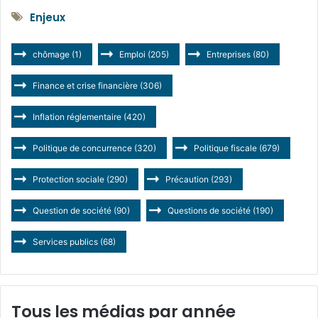
Enjeux
chômage
(1)
Emploi
(205)
Entreprises
(80)
Finance et crise financière
(306)
Inflation réglementaire
(420)
Politique de concurrence
(320)
Politique fiscale
(679)
Protection sociale
(290)
Précaution
(293)
Question de société
(90)
Questions de société
(190)
Services publics
(68)
Tous les médias par année