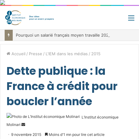
M
Pourquoi un salarié français moyen travaille 202 jours par an pour financer impôts et cotisations, un record dans toute l’Union européenne
Accueil
/
Presse
/
L'IEM dans les médias
/
2015
Dette publique : la
France à crédit pour
boucler l’année
L’Institut économique
Envoyer
Molinari
un
9 novembre 2015
Moins d'1 mn pour lire cet article