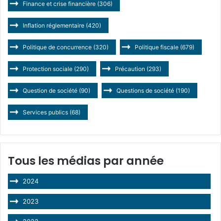
Finance et crise financière
(306)
Inflation réglementaire
(420)
Politique de concurrence
(320)
Politique fiscale
(679)
Protection sociale
(290)
Précaution
(293)
Question de société
(90)
Questions de société
(190)
Services publics
(68)
Tous les médias par année
2024
2023