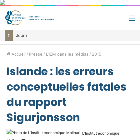
M
Jour de libération fiscale: pourquoi vous travaillez pour l’État jusqu’au 22 juillet avant de toucher votre vrai salaire
Accueil
/
Presse
/
L'IEM dans les médias
/
2015
Islande : les erreurs
conceptuelles fatales
du rapport
Sigurjonsson
L’Institut économique