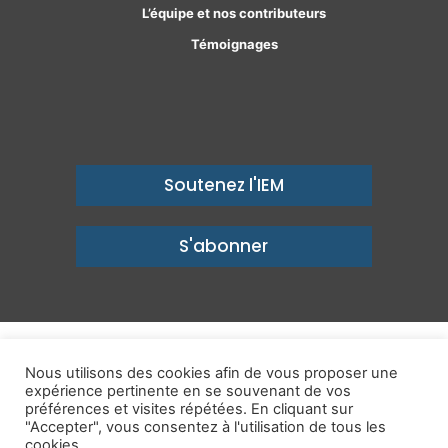
L’équipe et nos contributeurs
Témoignages
Soutenez l'IEM
S'abonner
© Copyright 2026, Institut économique Molinari - Des idées pour
Nous utilisons des cookies afin de vous proposer une
expérience pertinente en se souvenant de vos
un avenir prospère
préférences et visites répétées. En cliquant sur
Mentions légales
-
Politique de confidentialité
-
Contact
"Accepter", vous consentez à l'utilisation de tous les
cookies.