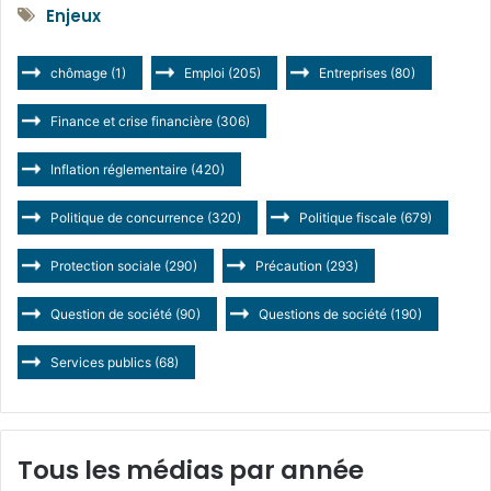
Enjeux
chômage
(1)
Emploi
(205)
Entreprises
(80)
Finance et crise financière
(306)
Inflation réglementaire
(420)
Politique de concurrence
(320)
Politique fiscale
(679)
Protection sociale
(290)
Précaution
(293)
Question de société
(90)
Questions de société
(190)
Services publics
(68)
Tous les médias par année