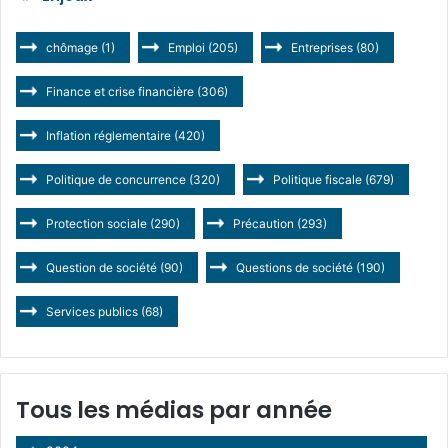
chômage
(1)
Emploi
(205)
Entreprises
(80)
Finance et crise financière
(306)
Inflation réglementaire
(420)
Politique de concurrence
(320)
Politique fiscale
(679)
Protection sociale
(290)
Précaution
(293)
Question de société
(90)
Questions de société
(190)
Services publics
(68)
Tous les médias par année