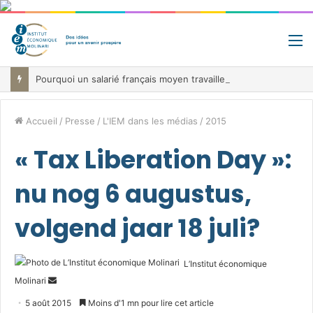
M
Pourquoi un salarié français moyen travaille 202 jours par an pour financer impôts et cotisations, un record dans toute l’Union européenne
Accueil
/
Presse
/
L'IEM dans les médias
/
2015
« Tax Liberation Day »:
nu nog 6 augustus,
volgend jaar 18 juli?
L’Institut économique
Envoyer
Molinari
un
5 août 2015
Moins d'1 mn pour lire cet article