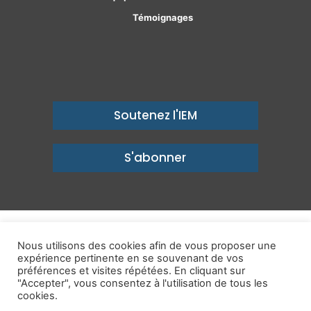
Témoignages
Soutenez l'IEM
S'abonner
© Copyright 2026, Institut économique Molinari - Des idées pour
Nous utilisons des cookies afin de vous proposer une
un avenir prospère
expérience pertinente en se souvenant de vos
préférences et visites répétées. En cliquant sur
Mentions légales
-
Politique de confidentialité
-
Contact
"Accepter", vous consentez à l'utilisation de tous les
cookies.
Publications
IEM dans les Médias
Enjeux
Ailleurs