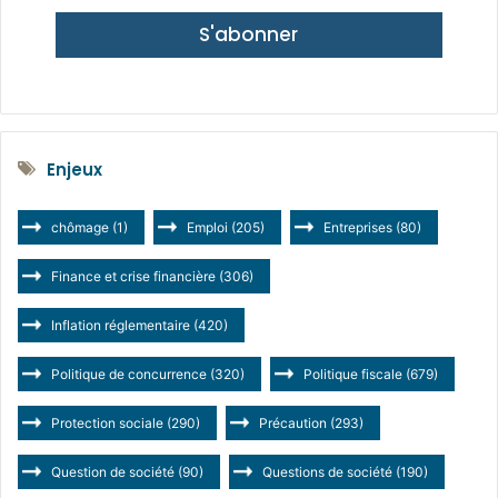
S'abonner
Enjeux
chômage
(1)
Emploi
(205)
Entreprises
(80)
Finance et crise financière
(306)
Inflation réglementaire
(420)
Politique de concurrence
(320)
Politique fiscale
(679)
Protection sociale
(290)
Précaution
(293)
Question de société
(90)
Questions de société
(190)