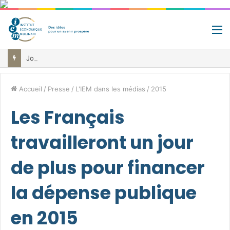
M
Jour de libération fiscale: pourquoi vous travaillez pour l’État jusqu’au 22 juillet avant de toucher votre vrai salaire
Accueil
/
Presse
/
L'IEM dans les médias
/
2015
Les Français
travailleront un jour
de plus pour financer
la dépense publique
en 2015