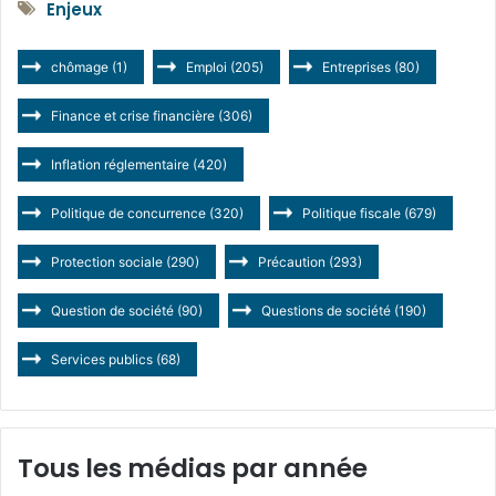
Enjeux
chômage
(1)
Emploi
(205)
Entreprises
(80)
Finance et crise financière
(306)
Inflation réglementaire
(420)
Politique de concurrence
(320)
Politique fiscale
(679)
Protection sociale
(290)
Précaution
(293)
Question de société
(90)
Questions de société
(190)
Services publics
(68)
Tous les médias par année