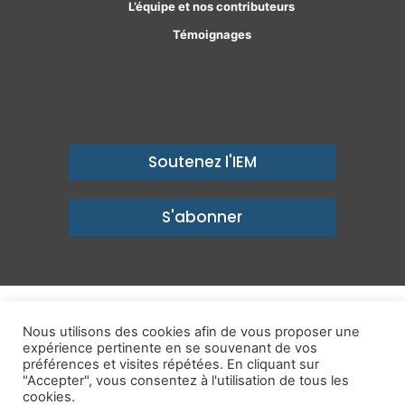
L’équipe et nos contributeurs
Témoignages
Soutenez l'IEM
S'abonner
© Copyright 2026, Institut économique Molinari - Des idées pour
Nous utilisons des cookies afin de vous proposer une
expérience pertinente en se souvenant de vos
un avenir prospère
préférences et visites répétées. En cliquant sur
Mentions légales
-
Politique de confidentialité
-
Contact
"Accepter", vous consentez à l'utilisation de tous les
cookies.