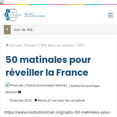
M
Jour de libération fiscale: pourquoi vous travaillez pour l’État jusqu’au 22 juillet avant de toucher votre vrai salaire
Accueil
/
Presse
/
L'IEM dans les médias
/
2015
50 matinales pour
réveiller la France
L’Institut économique
Envoyer
Molinari
un
19 janvier 2015
Moins d'1 mn pour lire cet article
courriel
https://www.institutmolinari.org/radio-50-matinales-pour-