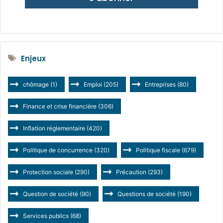
Enjeux
chômage
(1)
Emploi
(205)
Entreprises
(80)
Finance et crise financière
(306)
Inflation réglementaire
(420)
Politique de concurrence
(320)
Politique fiscale
(679)
Protection sociale
(290)
Précaution
(293)
Question de société
(90)
Questions de société
(190)
Services publics
(68)