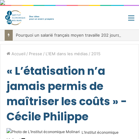
M
Pourquoi un salarié français moyen travaille 202 jours par an pour financer impôts et cotisations, un record dans toute l’Union européenne
Accueil
/
Presse
/
L'IEM dans les médias
/
2015
« L’étatisation n’a
jamais permis de
maîtriser les coûts » -
Cécile Philippe
L’Institut économique